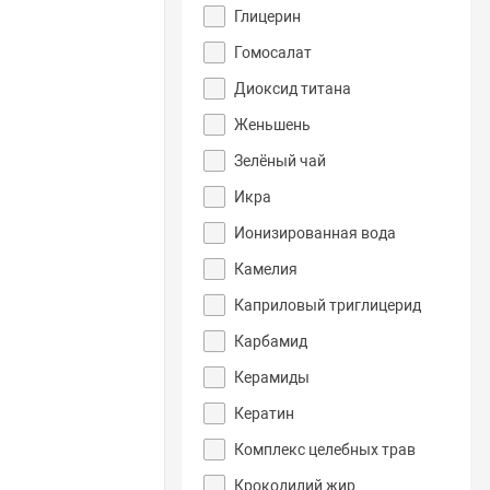
Глицерин
Гомосалат
Диоксид титана
Женьшень
Зелёный чай
Икра
Ионизированная вода
Камелия
Каприловый триглицерид
Карбамид
Керамиды
Кератин
Комплекс целебных трав
Крокодилий жир