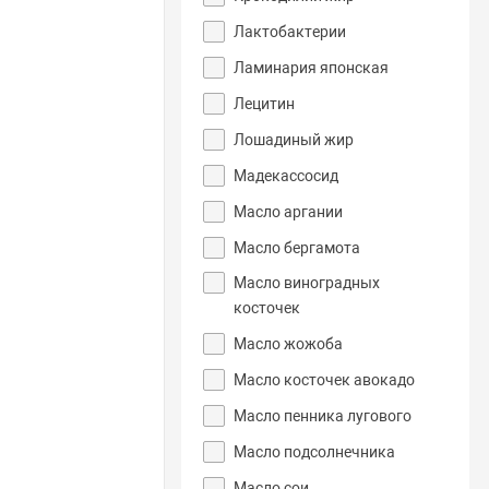
Лактобактерии
Ламинария японская
Лецитин
Лошадиный жир
Мадекассосид
Масло аргании
Масло бергамота
Масло виноградных
косточек
Масло жожоба
Масло косточек авокадо
Масло пенника лугового
Масло подсолнечника
Масло сои