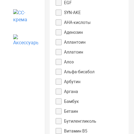
EGF
SYN-AKE
CC-крема
АНА-кислоты
Аденозин
Аксессуары
Аллантоин
Аллатоин
Алоэ
Альфа-бисабол
Арбутин
Аргана
Бамбук
Бетаин
Бутиленгликоль
Витамин B5