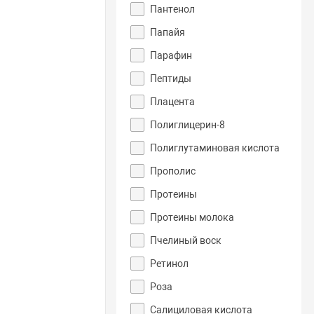
Пантенол
Папайя
Парафин
Пептиды
Плацента
Полиглицерин-8
Полиглутаминовая кислота
Прополис
Протеины
Протеины молока
Пчелиный воск
Ретинол
Роза
Салициловая кислота