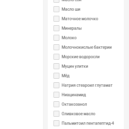
Масло ши
Маточное молочко
Минералы
Молоко
Молочнокислые бактерии
Морские водоросли
Муцин улитки
Мёд
Натрия стеароил глутамат
Ниацинамид
Октакозанол
Оливковое масло
Пальмитоил пентапептид-4