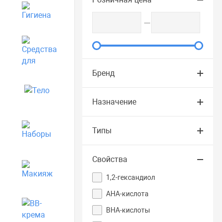
Гигиена
Средства для дома
Бренд
Тело
Назначение
Наборы
Типы
Свойства
Макияж
1,2-гександиол
AHA-кислота
BB-крема
BHA-кислоты