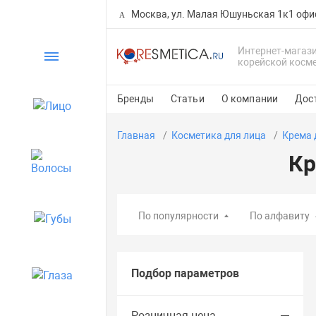
Москва, ул. Малая Юшуньская 1к1 офи
Интернет-магаз
Каталог
корейской косм
Бренды
Статьи
О компании
Дос
Лицо
Главная
Косметика для лица
Крема 
Кр
Волосы
По популярности
По алфавиту
Губы
Подбор параметров
Глаза
Розничная цена