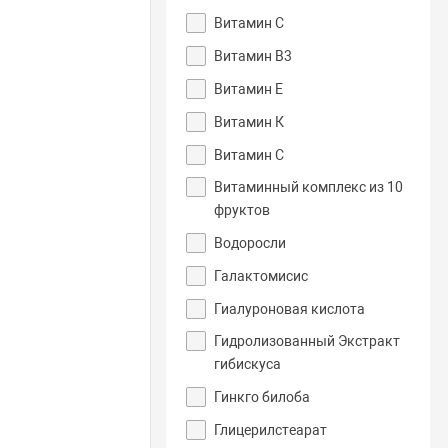
Витамин C
Витамин В3
Витамин Е
Витамин К
Витамин С
Витаминный комплекс из 10
фруктов
Водоросли
Галактомисис
Гиалуроновая кислота
Гидролизованный Экстракт
гибискуса
Гинкго билоба
Глицерилстеарат