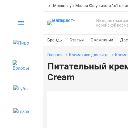
Москва, ул. Малая Юшуньская 1к1 офи
Интернет-магаз
Каталог
корейской косм
Бренды
Статьи
О компании
Дос
Лицо
Главная
Косметика для лица
Крема
Питательный крем 
Волосы
Cream
Губы
Глаза