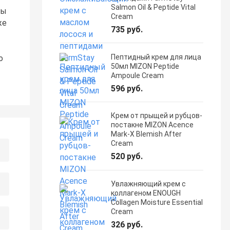
Salmon Oil & Peptide Vital
ны
Cream
же
735 руб.
Пептидный крем для лица
о
50мл MIZON Peptide
Ampoule Cream
596 руб.
Крем от прыщей и рубцов-
постакне MIZON Acence
Mark-X Blemish After
Cream
520 руб.
Увлажняющий крем с
коллагеном ENOUGH
Collagen Moisture Essential
Cream
326 руб.