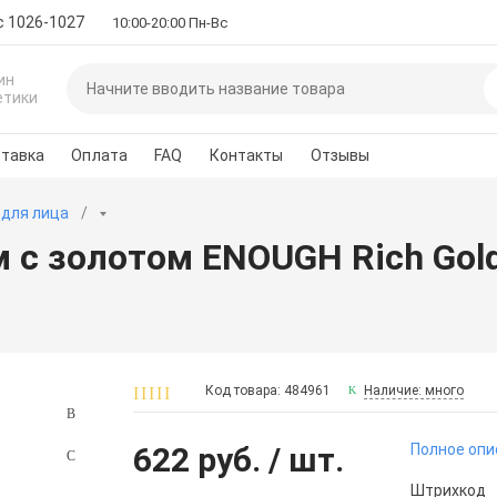
с 1026-1027
10:00-20:00 Пн-Вс
ин
етики
тавка
Оплата
FAQ
Контакты
Отзывы
 для лица
с золотом ENOUGH Rich Gold 
Код товара: 484961
Наличие: много
622 руб.
/ шт.
Полное опи
Штрихкод