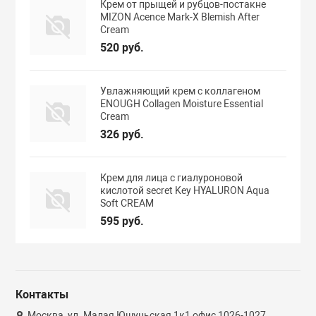
Крем от прыщей и рубцов-постакне
MIZON Acence Mark-X Blemish After
Cream
520 руб.
Увлажняющий крем с коллагеном
ENOUGH Collagen Moisture Essential
Cream
326 руб.
Крем для лица с гиалуроновой
кислотой secret Key HYALURON Aqua
Soft CREAM
595 руб.
Контакты
Москва, ул. Малая Юшуньская 1к1 офис 1026-1027