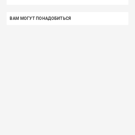
ВАМ МОГУТ ПОНАДОБИТЬСЯ
Доставим завтра
Secret Key
Доставим завтра
(55)
(118)
Увлажняющий тонер для лица с
Увлажняющий тональный
98% экстрактом алоэ вера Secret
с коллагеном ENOUGH Col
Key Aloe Soothing Moist Toner
Moisture Foundation SPF15
462 руб.
359 руб.