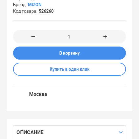
Бренд
MIZON
Праймеры
Код товара
526260
Пудры
Софтнеры
В корзину
Спреи
Купить в один клик
Стики
Москва
Сыворотки
Тонеры
ОПИСАНИЕ