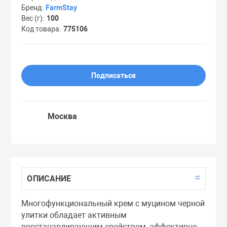
Бренд
FarmStay
Праймеры
Вес (г)
100
Код товара
775106
Пудры
Подписаться
Софтнеры
Спреи
Москва
Стики
Сыворотки
ОПИСАНИЕ
Многофункциональный крем с муцином черной
Тонеры
улитки обладает активным
восстанавливающим свойством, эффективно