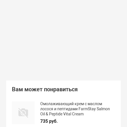
Доставим завтра
Secret Key
Доставим завтра
(55)
(118)
Увлажняющий тонер для лица с
Увлажняющий тональный
98% экстрактом алоэ вера Secret
с коллагеном ENOUGH Col
Key Aloe Soothing Moist Toner
Moisture Foundation SPF15
462 руб.
359 руб.
В корзину
Подробнее
Вам может понравиться
Омолаживающий крем с маслом
лосося и пептидами FarmStay Salmon
Oil & Peptide Vital Cream
735 руб.