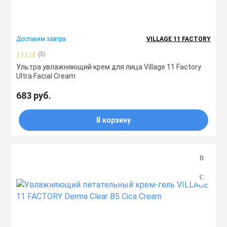
ля дома
Лосьоны
Спреи
Сыворотки
Мисты
Спреи
Доставим завтра
VILLAGE 11 FACTORY
Бренд
Маски
Сыворотки
Туши
Ноги
(5)
Ультра увлажняющий крем для лица Village 11 Factory
VILLAGE 11 FACTORY
Ultra Facial Cream
Масла
Тоник
Руки
683 руб.
Назначение
Мисты
Филлеры
Скрабы
В корзину
Типы
Очищающие ср
Шампуни
Свойства
Патчи
Эссенции
Количество (шт)
ы
Пилинги