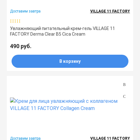
Праймеры
Доставим завтра
VILLAGE 11 FACTORY
Увлажняющий питательный крем-гель VILLAGE 11
Пудры
FACTORY Derma Clear B5 Cica Cream
490 руб.
Софтнеры
В корзину
Спреи
Стики
Сыворотки
Тонеры
Доставим завтра
VILLAGE 11 FACTORY