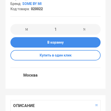
Бренд
SOME BY MI
Праймеры
Код товара
020022
Пудры
Софтнеры
В корзину
Спреи
Купить в один клик
Стики
Москва
Сыворотки
Тонеры
ОПИСАНИЕ