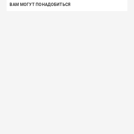
ВАМ МОГУТ ПОНАДОБИТЬСЯ
Доставим завтра
Secret Key
Доставим завтра
(55)
(118)
Увлажняющий тонер для лица с
Увлажняющий тональный
98% экстрактом алоэ вера Secret
с коллагеном ENOUGH Col
Key Aloe Soothing Moist Toner
Moisture Foundation SPF15
462 руб.
359 руб.
В корзину
Подробнее