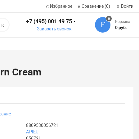
Избранное
Сравнение
(0)
Войти
0
+7 (495) 001 49 75
Корзина
Поиск
0 руб.
Заказать звонок
orn Cream
сание
8809530056721
A'PIEU
056721