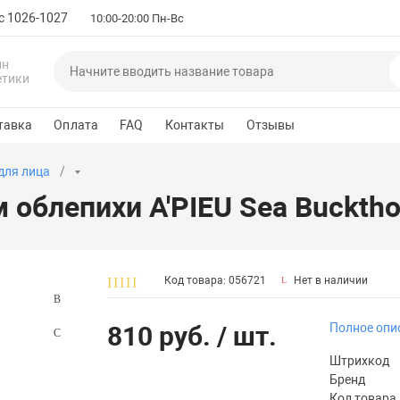
с 1026-1027
10:00-20:00 Пн-Вс
ин
етики
тавка
Оплата
FAQ
Контакты
Отзывы
для лица
 облепихи A'PIEU Sea Buckth
Код товара: 056721
Нет в наличии
810 руб.
/ шт.
Полное опи
Штрихкод
Бренд
Код товара