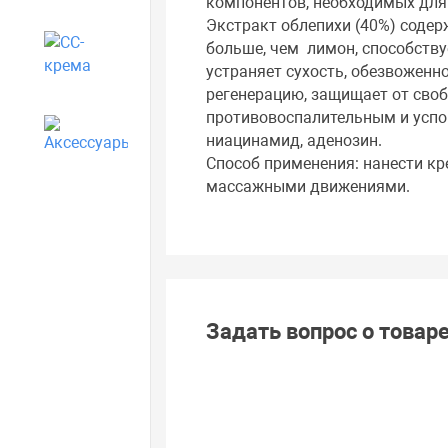
компонентов, необходимых для 
Экстракт облепихи (40%) содерж
больше, чем лимон, способству
CC-крема
устраняет сухость, обезвоженн
регенерацию, защищает от сво
противовоспалительным и успо
Аксессуары
ниацинамид, аденозин.
Способ применения: нанести к
массажными движениями.
Задать вопрос о товар