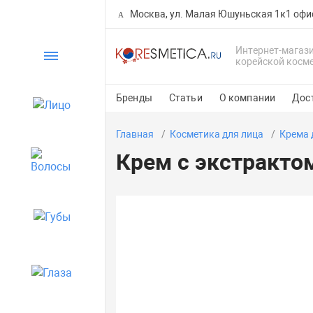
Москва, ул. Малая Юшуньская 1к1 офи
Интернет-магаз
Каталог
корейской косм
Бренды
Статьи
О компании
Дос
Лицо
Главная
Косметика для лица
Крема 
Крем с экстрактом
Волосы
Губы
Глаза