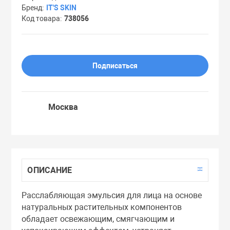
Бренд
IT'S SKIN
Праймеры
Код товара
738056
Пудры
Подписаться
Софтнеры
Москва
Спреи
Стики
ОПИСАНИЕ
Сыворотки
Расслабляющая эмульсия для лица на основе
натуральных растительных компонентов
Тонеры
обладает освежающим, смягчающим и