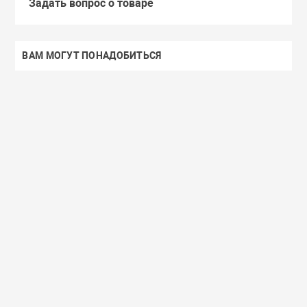
Задать вопрос о товаре
ВАМ МОГУТ ПОНАДОБИТЬСЯ
Доставим завтра
Secret Key
Доставим завтра
(55)
(118)
Увлажняющий тонер для лица с
Увлажняющий тональный
98% экстрактом алоэ вера Secret
с коллагеном ENOUGH Col
Key Aloe Soothing Moist Toner
Moisture Foundation SPF15
462 руб.
359 руб.