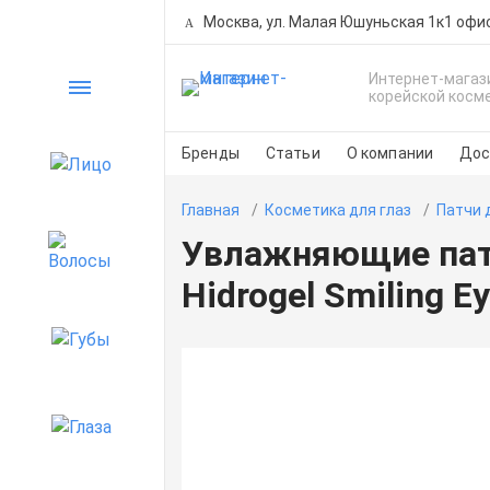
Москва, ул. Малая Юшуньская 1к1 офи
Интернет-магаз
Каталог
корейской косм
Бренды
Статьи
О компании
Дос
Лицо
Главная
Косметика для глаз
Патчи 
Увлажняющие патч
Волосы
Hidrogel Smiling E
Губы
Глаза