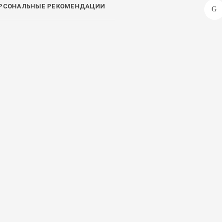
РСОНАЛЬНЫЕ РЕКОМЕНДАЦИИ
тавим завтра
ENOUGH
Доставим завтра
LION
(118)
(13)
лажняющий тональный
Зубная паста для
ем с коллагеном ENOUGH
профилактики против
lagen Moisture Foundation
образования зубного камня
F15 #23
LION SYSTEMA TARTAR 120g