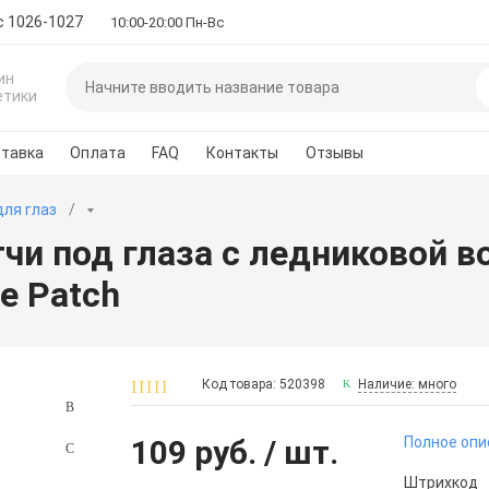
с 1026-1027
10:00-20:00 Пн-Вс
ин
етики
тавка
Оплата
FAQ
Контакты
Отзывы
для глаз
и под глаза с ледниковой в
ye Patch
Код товара: 520398
Наличие: много
109 руб.
/ шт.
Полное опи
Штрихкод