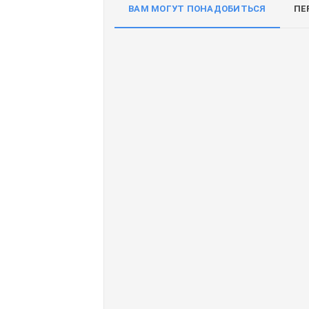
ВАМ МОГУТ ПОНАДОБИТЬСЯ
ПЕ
Доставим завтра
Secret Key
Дос
(55)
Увлажняющий тонер для
Ув
лица с 98% экстрактом алоэ
кр
вера Secret Key Aloe Soothing
Col
Moist Toner
SP