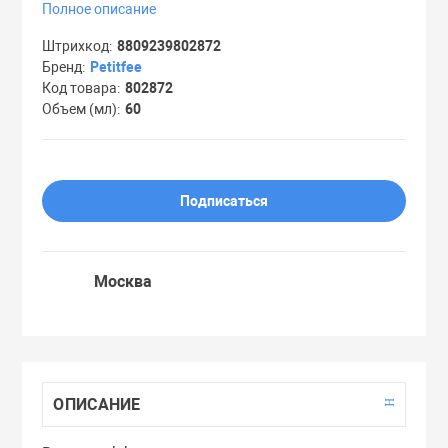
Полное описание
Праймеры
Штрихкод
8809239802872
Бренд
Petitfee
Код товара
802872
Пудры
Объем (мл)
60
Софтнеры
Подписаться
Спреи
Стики
Москва
Сыворотки
Тонеры
ОПИСАНИЕ