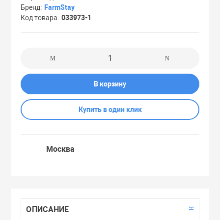
Бренд
FarmStay
Праймеры
Код товара
033973-1
Пудры
Софтнеры
В корзину
Спреи
Купить в один клик
Стики
Москва
Сыворотки
Тонеры
ОПИСАНИЕ