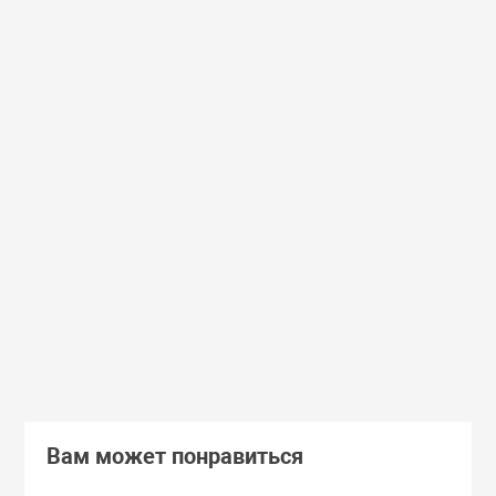
Доставим завтра
Secret Key
Доставим завтра
(55)
(118)
Увлажняющий тонер для лица с
Увлажняющий тональный
98% экстрактом алоэ вера Secret
с коллагеном ENOUGH Col
Key Aloe Soothing Moist Toner
Moisture Foundation SPF15
462 руб.
359 руб.
В корзину
Подробнее
Вам может понравиться