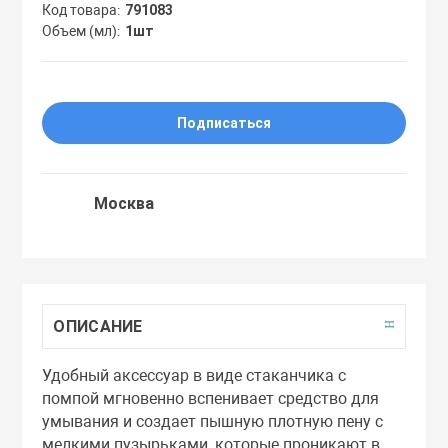
Код товара
791083
Праймеры
Объем (мл)
1шт
Пудры
Подписаться
Софтнеры
Москва
Спреи
Стики
ОПИСАНИЕ
Сыворотки
Удобный аксессуар в виде стаканчика с
помпой мгновенно вспенивает средство для
Тонеры
умывания и создает пышную плотную пену с
мелкими пузырьками, которые проникают в