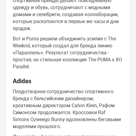
спортивные бренды делают повседневную
одежду и обувь, сотрудничают с модными
Праймеры
домами и селебрити, создавая коллаборации,
которые раскупаются в первые же часы и дни
продаж.
Пудры
Вот и Puma решили объединить усилия с The
Weeknd, который создал для бренда линию
Софтнеры
«Параллель». Результат сотрудничества -
простая, но стильная коллекция The PUMA x XO
Спреи
Parallel.
Adidas
Стики
Плодотворное сотрудничество спортивного
бренда с бельгийским дизайнером,
Сыворотки
креативным директором Calvin Klein, Рафом
Симонсом продолжается. Кроссовки Raf
Simons Ozweego Bunny вдохновлены беговыми
Тонеры
моделями прошлого.