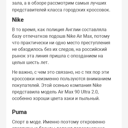
зала, а в обзоре рассмотрим самых лучших
представителей класса городских кроссовок.
ля дома
Лосьоны
Спреи
Сыворотки
Мисты
Спреи
Nike
В то время, как полиция Англии составляла
Маски
Сыворотки
Туши
Ноги
базу отпечатков подошв Nike Air Max, потому
что практически ни одно место преступления
Масла
Тоник
Руки
не обходилось без их следов, на российский
рынок эта линия пришла с опозданием на
целых шесть лет.
Мисты
Филлеры
Скрабы
Не важно, с чем это связано, но с тех пор эти
кроссовки неизменно пользуются вниманием
Очищающие ср
Шампуни
покупателей. Этой осенью компания Nike
представила модель Air Max 90 Ultra 2.0,
особенно хороши цвета хаки и пыльный.
Патчи
Эссенции
Puma
ы
Пилинги
Спорт в моде. Именно поэтому откровенно