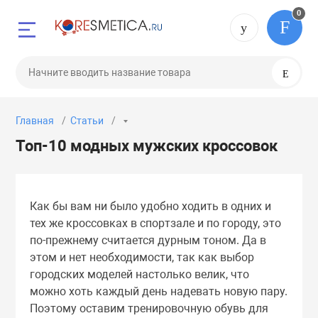
0
Назад
Назад
Назад
Назад
Назад
Назад
Назад
Назад
+7 (495) 0
Поис
 49 75
Лицо
Волосы
Губы
Глаза
Гигиена
Средства для 
Тело
Макияж
Главная
Статьи
бменов и возвратов
Бальзамы
Бальзамы
Бальзамы
Карандаши
Жидкое мыло
Для мытья пос
Антисептики
Губы
 08 79
Топ-10 модных мужских кроссовок
Бустеры
Кондиционеры
Маски
Крема
Зубные пасты
Средства для с
Гели
Кушон
Как бы вам ни было удобно ходить в одних и
Гели
Маски
Скрабы
Маски
Мыло
Крема
Лицо
тех же кроссовках в спортзале и по городу, это
по-прежнему считается дурным тоном. Да в
этом и нет необходимости, так как выбор
Консилеры
Масла
Тинты
Патчи
Лосьоны
Ногти
городских моделей настолько велик, что
можно хоть каждый день надевать новую пару.
Крема
Мисты
Эссенции
Подводки
Масла
Пудры
Поэтому оставим тренировочную обувь для