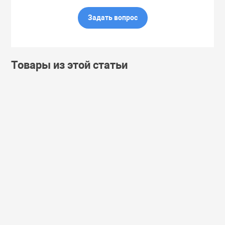
Задать вопрос
Товары из этой статьи
Доставим
VILLAGE 11
Доставим
VILLAGE 11
завтра
FACTORY
завтра
FACTORY
(3)
(45)