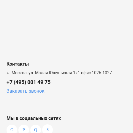
Увлажняющая
Сыворотка для лица
пенка с экстрактом
с коллагеном
корня когтя дьявола
VILLAGE 11 FACTORY
VILLAGE 11 FACTORY
Collagen Ampoule
Moisture Cleansing
[POUCH]
Foam [POUCH]
17 руб.
17 руб.
Контакты
Москва, ул. Малая Юшуньская 1к1 офис 1026-1027
+7 (495) 001 49 75
Заказать звонок
Мы в социальных сетях