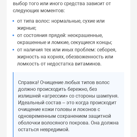
выбор того или иного средства зависит от
Праймеры
следующих моментов:
от типа волос: нормальные, сухие или
жирные;
Пудры
от состояния прядей: неокрашенные,
окрашенные и ломкие, секущиеся концы;
Софтнеры
от наличия тех или иных проблем: себорея,
жирность на корнях, обезвоженность или
ломкость от недостатка витаминов.
Спреи
Справка! Очищение любых типов волос
Стики
должно происходить бережно, без
излишней «агрессии» со стороны шампуня.
Идеальный состав – это когда происходит
Сыворотки
очищение кожи головы и локонов с
одновременным сохранением защитной
оболочки волосяного покрова. Она должна
Тонеры
остаться невредимой.