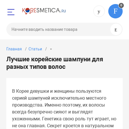
0
Назад
Назад
Назад
Назад
Назад
Назад
Назад
Назад
+7 (495) 0
Поис
 49 75
Лицо
Волосы
Губы
Глаза
Гигиена
Средства для 
Тело
Макияж
Главная
Статьи
бменов и возвратов
Бальзамы
Бальзамы
Бальзамы
Карандаши
Жидкое мыло
Для мытья пос
Антисептики
Губы
 08 79
Лучшие корейские шампуни для
разных типов волос
Бустеры
Кондиционеры
Маски
Крема
Зубные пасты
Средства для с
Гели
Кушон
Гели
Маски
Скрабы
Маски
Мыло
Крема
Лицо
В Корее девушки и женщины пользуются
серией шампуней исключительно местного
производства. Именно поэтому, их волосы
Консилеры
Масла
Тинты
Патчи
Лосьоны
Ногти
всегда безупречно сияют и выглядят
ухоженными. Генетика свою роль тут играет, но
Крема
Мисты
Эссенции
Подводки
Масла
Пудры
не она главная. Секрет кроется в натуральном