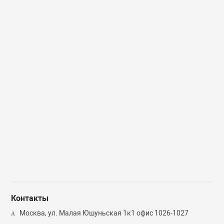
Доставим
VILLAGE 11
Доставим
VILLAGE 11
завтра
FACTORY
завтра
FACTORY
(3)
(45)
Увлажняющая
Сыворотка для лица
пенка с экстрактом
с коллагеном
корня когтя дьявола
VILLAGE 11 FACTORY
VILLAGE 11 FACTORY
Collagen Ampoule
Moisture Cleansing
[POUCH]
Foam [POUCH]
17 руб.
17 руб.
Контакты
Москва, ул. Малая Юшуньская 1к1 офис 1026-1027