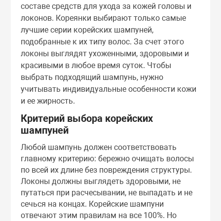
составе средств для ухода за кожей головы и
локонов. Кореянки выбирают только самые
ля дома
Лосьоны
Спреи
Сыворотки
Мисты
Спреи
лучшие серии корейских шампуней,
подобранные к их типу волос. За счет этого
Маски
Сыворотки
Туши
Ноги
локоны выглядят ухоженными, здоровыми и
красивыми в любое время суток. Чтобы
выбрать подходящий шампунь, нужно
Масла
Тоник
Руки
учитывать индивидуальные особенности кожи
и ее жирность.
Мисты
Филлеры
Скрабы
Критерий выбора корейских
шампуней
Очищающие ср
Шампуни
Любой шампунь должен соответствовать
главному критерию: бережно очищать волосы
по всей их длине без повреждения структуры.
Патчи
Эссенции
Локоны должны выглядеть здоровыми, не
путаться при расчесывании, не выпадать и не
сечься на концах. Корейские шампуни
ы
Пилинги
отвечают этим правилам на все 100%. Но