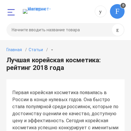
0
Назад
Назад
Назад
Назад
Назад
Назад
Назад
Назад
+7 (495) 0
Поиск
и
1 49 75
Лицо
Волосы
Губы
Глаза
Гигиена
Средства для
Тело
Макияж
Главная
Статьи
бменов и возвратов
Бальзамы
Бальзамы
Бальзамы
Карандаши
Жидкое мыло
Для мытья пос
Антисептики
Губы
6 08 79
Лучшая корейская косметика:
рейтинг 2018 года
Бустеры
Кондиционеры
Маски
Крема
Зубные пасты
Средства для с
Гели
Кушон
Гели
Маски
Скрабы
Маски
Мыло
Крема
Лицо
Первая корейская косметика появилась в
России в конце нулевых годов. Она быстро
стала популярной среди россиянок, которые по
Консилеры
Масла
Тинты
Патчи
Лосьоны
Ногти
достоинству оценили ее качество, доступную
цену и эффективность. Сегодня корейская
Крема
Мисты
Эссенции
Подводки
Масла
Пудры
косметика успешно конкурирует с именитыми