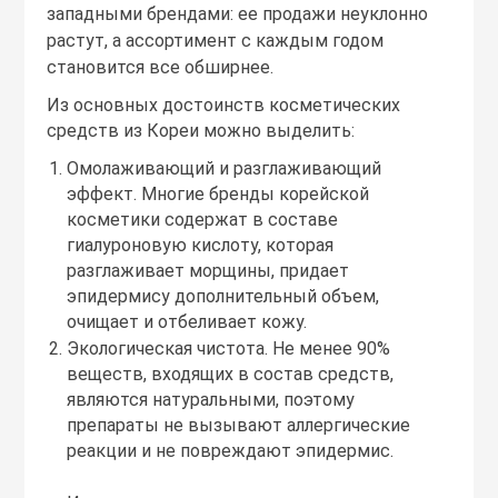
западными брендами: ее продажи неуклонно
растут, а ассортимент с каждым годом
ля дома
Лосьоны
Спреи
Сыворотки
Мисты
Спреи
становится все обширнее.
Из основных достоинств косметических
Маски
Сыворотки
Туши
Ноги
средств из Кореи можно выделить:
Омолаживающий и разглаживающий
Масла
Тоник
Руки
эффект. Многие бренды корейской
косметики содержат в составе
гиалуроновую кислоту, которая
Мисты
Филлеры
Скрабы
разглаживает морщины, придает
эпидермису дополнительный объем,
очищает и отбеливает кожу.
Очищающие ср
Шампуни
Экологическая чистота. Не менее 90%
веществ, входящих в состав средств,
Патчи
Эссенции
являются натуральными, поэтому
препараты не вызывают аллергические
реакции и не повреждают эпидермис.
ы
Пилинги